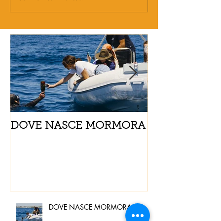
DOVE NASCE MORMORA
Spaghetti con
pomodorini e 
DOVE NASCE MORMORA