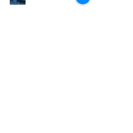
Spaghetti con pesce spada,
pomodorini e finocchietto
Villa Franciacorta: Chefs for life
approda nel cuore della
Franciacorta, tra alta cucina,
grandi vini e solidarietà
Firenze, nel palazzo dei Canonici
apre "TOSCANA LOVERS", un
nuovo spazio dedicato
all'artigianato toscano