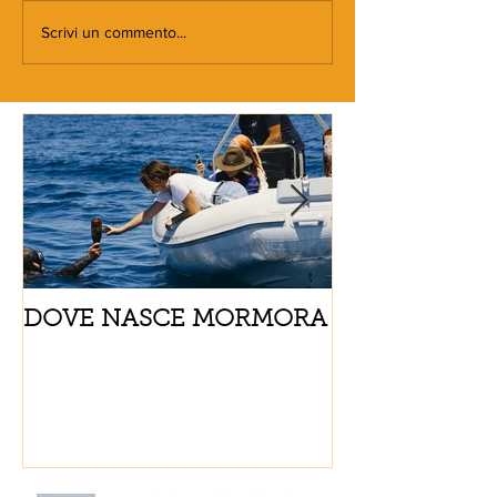
Scrivi un commento...
DOVE NASCE MORMORA
Spaghetti con
pomodorini e 