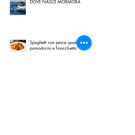
DOVE NASCE MORMORA
Spaghetti con pesce spada,
pomodorini e finocchietto
Villa Franciacorta: Chefs for life
approda nel cuore della
Franciacorta, tra alta cucina,
grandi vini e solidarietà
Firenze, nel palazzo dei Canonici
apre "TOSCANA LOVERS", un
nuovo spazio dedicato
all'artigianato toscano