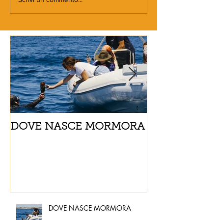
DOVE NASCE MORMORA
Spaghetti con
pomodorini e 
DOVE NASCE MORMORA