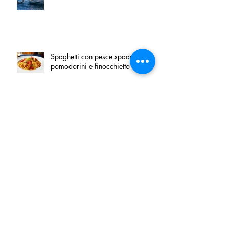
Spaghetti con pesce spada,
pomodorini e finocchietto
Villa Franciacorta: Chefs for life
approda nel cuore della
Franciacorta, tra alta cucina,
grandi vini e solidarietà
Firenze, nel palazzo dei Canonici
apre "TOSCANA LOVERS", un
nuovo spazio dedicato
all'artigianato toscano