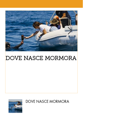
DOVE NASCE MORMORA
Spaghetti con
pomodorini e 
DOVE NASCE MORMORA