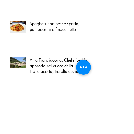
Spaghetti con pesce spada,
pomodorini e finocchietto
Villa Franciacorta: Chefs for life
approda nel cuore della
Franciacorta, tra alta cucina,
grandi vini e solidarietà
Firenze, nel palazzo dei Canonici
apre "TOSCANA LOVERS", un
nuovo spazio dedicato
all'artigianato toscano