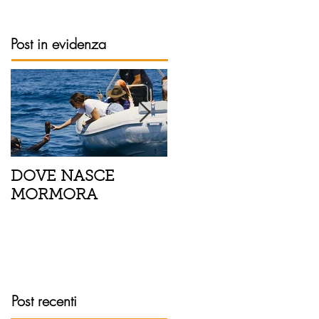
Post in evidenza
DOVE NASCE
Spaghetti con pesce
MORMORA
spada, pomodorini 
finocchietto
Post recenti