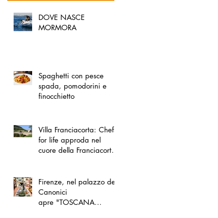
DOVE NASCE
MORMORA
Spaghetti con pesce
spada, pomodorini e
finocchietto
Villa Franciacorta: Chefs
for life approda nel
cuore della Franciacorta,
tra alta cucina, grandi
vini e solidarietà
Firenze, nel palazzo dei
Canonici
apre "TOSCANA
LOVERS", un nuovo