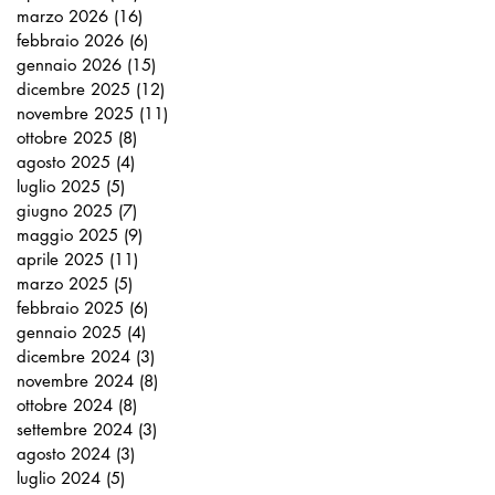
marzo 2026
(16)
16 post
febbraio 2026
(6)
6 post
gennaio 2026
(15)
15 post
dicembre 2025
(12)
12 post
novembre 2025
(11)
11 post
ottobre 2025
(8)
8 post
agosto 2025
(4)
4 post
luglio 2025
(5)
5 post
giugno 2025
(7)
7 post
maggio 2025
(9)
9 post
aprile 2025
(11)
11 post
marzo 2025
(5)
5 post
febbraio 2025
(6)
6 post
gennaio 2025
(4)
4 post
dicembre 2024
(3)
3 post
novembre 2024
(8)
8 post
ottobre 2024
(8)
8 post
settembre 2024
(3)
3 post
agosto 2024
(3)
3 post
luglio 2024
(5)
5 post