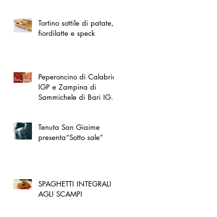
spazio dedicato
all'artigianato toscano
Tortino sottile di patate,
fiordilatte e speck
Peperoncino di Calabria
IGP e Zampina di
Sammichele di Bari IGP
ufficialmente registrate in
UE
Tenuta San Giaime
presenta“Sotto sale”
SPAGHETTI INTEGRALI
AGLI SCAMPI