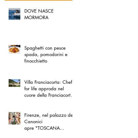
DOVE NASCE
MORMORA
Spaghetti con pesce
spada, pomodorini e
finocchietto
Villa Franciacorta: Chefs
for life approda nel
cuore della Franciacorta,
tra alta cucina, grandi
vini e solidarietà
Firenze, nel palazzo dei
Canonici
apre "TOSCANA
LOVERS", un nuovo