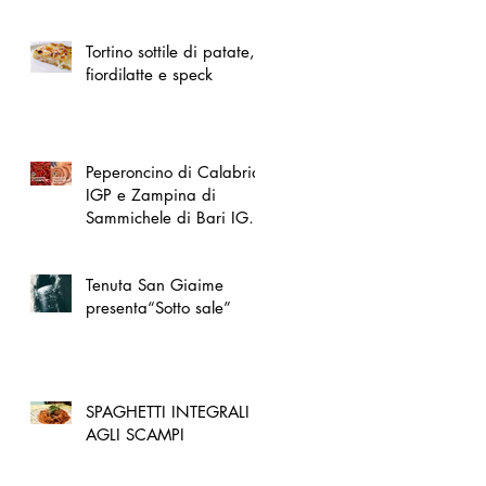
spazio dedicato
all'artigianato toscano
Tortino sottile di patate,
fiordilatte e speck
Peperoncino di Calabria
IGP e Zampina di
Sammichele di Bari IGP
ufficialmente registrate in
UE
Tenuta San Giaime
presenta“Sotto sale”
SPAGHETTI INTEGRALI
AGLI SCAMPI