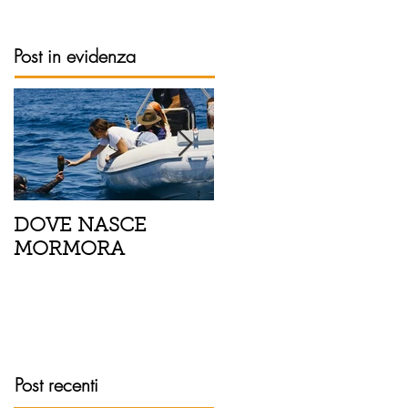
Post in evidenza
DOVE NASCE
Spaghetti con pesce
MORMORA
spada, pomodorini 
finocchietto
Post recenti