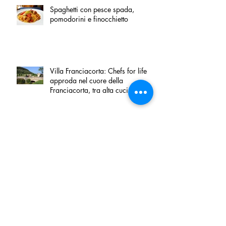
Spaghetti con pesce spada,
pomodorini e finocchietto
Villa Franciacorta: Chefs for life
approda nel cuore della
Franciacorta, tra alta cucina,
grandi vini e solidarietà
Firenze, nel palazzo dei Canonici
apre "TOSCANA LOVERS", un
nuovo spazio dedicato
all'artigianato toscano
Tortino sottile di patate, fiordilatte e
speck