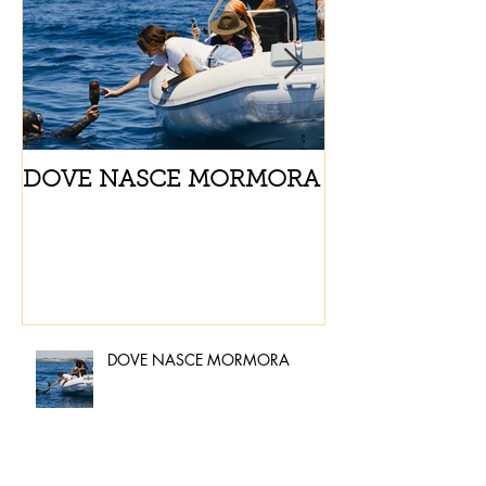
DOVE NASCE MORMORA
Spaghetti con
pomodorini e 
DOVE NASCE MORMORA