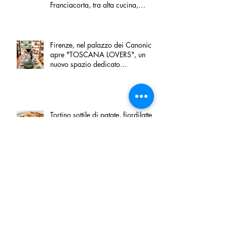
Franciacorta, tra alta cucina,
grandi vini e solidarietà
Firenze, nel palazzo dei Canonici
apre "TOSCANA LOVERS", un
nuovo spazio dedicato
all'artigianato toscano
Tortino sottile di patate, fiordilatte e
speck
Peperoncino di Calabria IGP e
Zampina di Sammichele di Bari
IGP ufficialmente registrate in UE