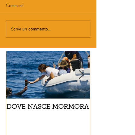
Commenti
Scrivi un commento...
DOVE NASCE MORMORA
Spaghetti con
pomodorini e 