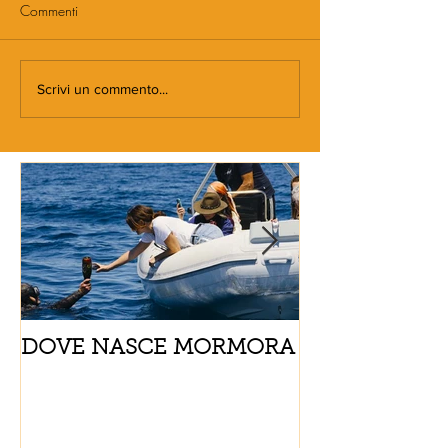
Commenti
Scrivi un commento...
DOVE NASCE MORMORA
Spaghetti con
pomodorini e 