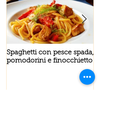
Spaghetti con pesce spada,
Tortino sottile
pomodorini e finocchietto
fiordilatte e s
Spaghetti con pesce spada,
pomodorini e finocchietto