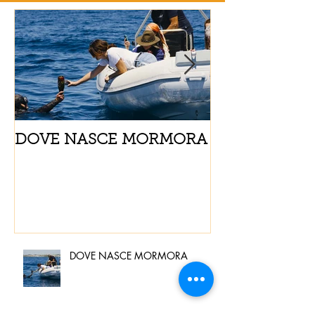
DOVE NASCE MORMORA
Spaghetti con
pomodorini e 
DOVE NASCE MORMORA