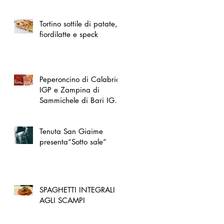
spazio dedicato
all'artigianato toscano
Tortino sottile di patate,
fiordilatte e speck
Peperoncino di Calabria
IGP e Zampina di
Sammichele di Bari IGP
ufficialmente registrate in
UE
Tenuta San Giaime
presenta“Sotto sale”
SPAGHETTI INTEGRALI
AGLI SCAMPI