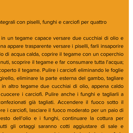
grali con piselli, funghi e carciofi per quattro
a, in un tegame capace versare due cucchiai di olio e 
 appare trasparente versare i piselli, farli insaporire 
o di acqua calda, coprire il tegame con un coperchio 
nuti, scoprire il tegame e far consumare tutta l'acqua; 
perto il tegame. Pulire i carciofi eliminando le foglie 
girello, eliminare la parte esterna del gambo, tagliare 
re in altro tegame due cucchiai di olio, appena caldo 
uocere i carciofi. Pulire anche i funghi e tagliarli a 
onfezionati già tagliati. Accendere il fuoco sotto il 
e i carciofi, lasciare il fuoco moderato per un paio di 
esto dell'olio e i funghi, continuare la cottura per 
ti gli ortaggi saranno cotti aggiustare di sale e 