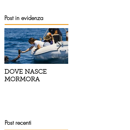
Post in evidenza
DOVE NASCE
Spaghetti con pesce
MORMORA
spada, pomodorini 
finocchietto
Post recenti