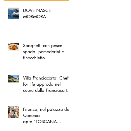
DOVE NASCE
MORMORA
Spaghetti con pesce
spada, pomodorini e
finocchietto
Villa Franciacorta: Chefs
for life approda nel
cuore della Franciacorta,
tra alta cucina, grandi
vini e solidarietà
Firenze, nel palazzo dei
Canonici
apre "TOSCANA
LOVERS", un nuovo