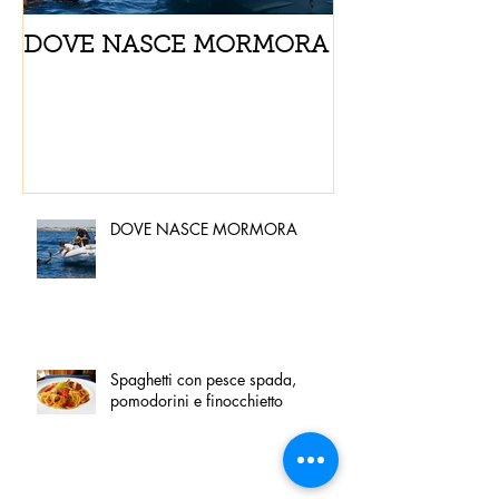
DOVE NASCE MORMORA
Spaghetti con
pomodorini e 
DOVE NASCE MORMORA
Spaghetti con pesce spada,
pomodorini e finocchietto