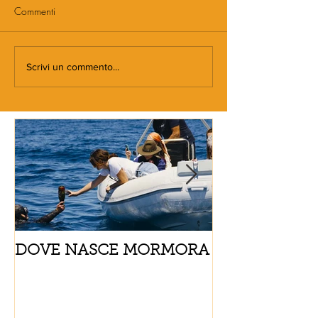
Commenti
Scrivi un commento...
DOVE NASCE MORMORA
Spaghetti con
pomodorini e 