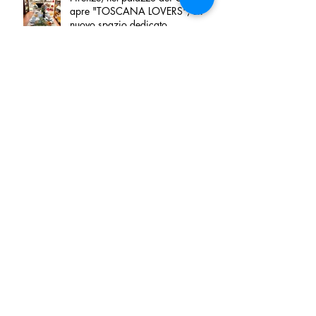
apre "TOSCANA LOVERS", un
nuovo spazio dedicato
all'artigianato toscano
Tortino sottile di patate, fiordilatte e
speck
Peperoncino di Calabria IGP e
Zampina di Sammichele di Bari
IGP ufficialmente registrate in UE
Tenuta San Giaime presenta“Sotto
sale”