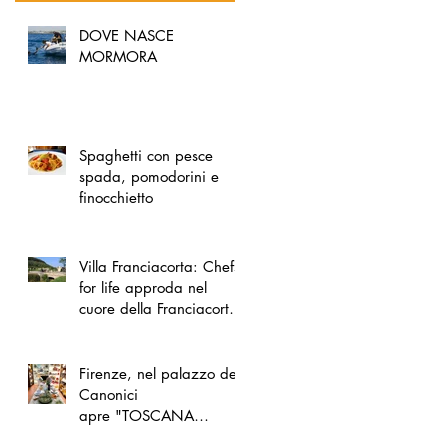
DOVE NASCE
MORMORA
Spaghetti con pesce
spada, pomodorini e
finocchietto
Villa Franciacorta: Chefs
for life approda nel
cuore della Franciacorta,
tra alta cucina, grandi
vini e solidarietà
Firenze, nel palazzo dei
Canonici
apre "TOSCANA
LOVERS", un nuovo