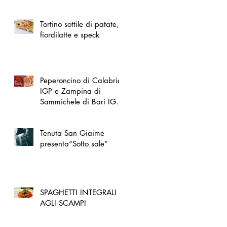
spazio dedicato
all'artigianato toscano
Tortino sottile di patate,
fiordilatte e speck
Peperoncino di Calabria
IGP e Zampina di
Sammichele di Bari IGP
ufficialmente registrate in
UE
Tenuta San Giaime
presenta“Sotto sale”
SPAGHETTI INTEGRALI
AGLI SCAMPI