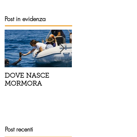
Post in evidenza
DOVE NASCE
Spaghetti con pesce
MORMORA
spada, pomodorini 
finocchietto
Post recenti