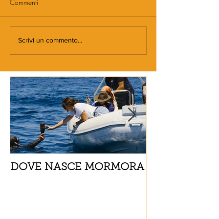
Commenti
Scrivi un commento...
DOVE NASCE MORMORA
Spaghetti con
pomodorini e 