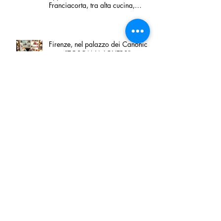
Franciacorta, tra alta cucina,
grandi vini e solidarietà
Firenze, nel palazzo dei Canonici
apre "TOSCANA LOVERS", un
nuovo spazio dedicato
all'artigianato toscano
Tortino sottile di patate, fiordilatte e
speck
Peperoncino di Calabria IGP e
Zampina di Sammichele di Bari
IGP ufficialmente registrate in UE