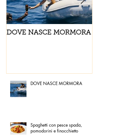
DOVE NASCE MORMORA
Spaghetti con
pomodorini e 
DOVE NASCE MORMORA
Spaghetti con pesce spada,
pomodorini e finocchietto