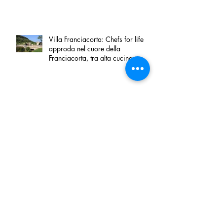
Villa Franciacorta: Chefs for life
approda nel cuore della
Franciacorta, tra alta cucina,
grandi vini e solidarietà
Firenze, nel palazzo dei Canonici
apre "TOSCANA LOVERS", un
nuovo spazio dedicato
all'artigianato toscano
Tortino sottile di patate, fiordilatte e
speck