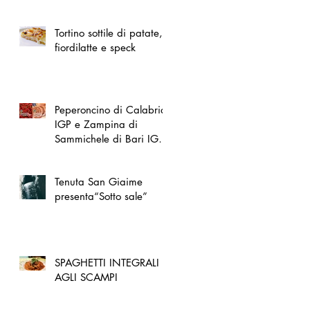
spazio dedicato
all'artigianato toscano
Tortino sottile di patate,
fiordilatte e speck
Peperoncino di Calabria
IGP e Zampina di
Sammichele di Bari IGP
ufficialmente registrate in
UE
Tenuta San Giaime
presenta“Sotto sale”
SPAGHETTI INTEGRALI
AGLI SCAMPI