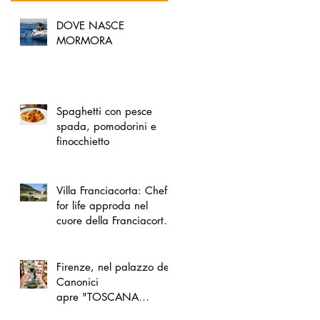
DOVE NASCE
MORMORA
Spaghetti con pesce
spada, pomodorini e
finocchietto
Villa Franciacorta: Chefs
for life approda nel
cuore della Franciacorta,
tra alta cucina, grandi
vini e solidarietà
Firenze, nel palazzo dei
Canonici
apre "TOSCANA
LOVERS", un nuovo