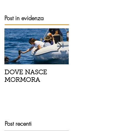
Post in evidenza
DOVE NASCE
Spaghetti con pesce
MORMORA
spada, pomodorini 
finocchietto
Post recenti