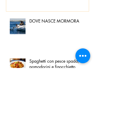
DOVE NASCE MORMORA
Spaghetti con pesce spada,
pomodorini e finocchietto
Villa Franciacorta: Chefs for life
approda nel cuore della
Franciacorta, tra alta cucina,
grandi vini e solidarietà
Firenze, nel palazzo dei Canonici