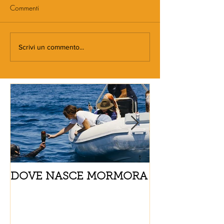
Commenti
Scrivi un commento...
DOVE NASCE MORMORA
Spaghetti con
pomodorini e 