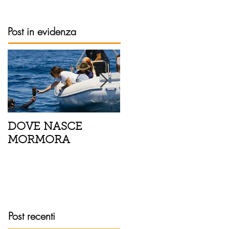
Post in evidenza
DOVE NASCE
Spaghetti con pesce
MORMORA
spada, pomodorini 
finocchietto
Post recenti