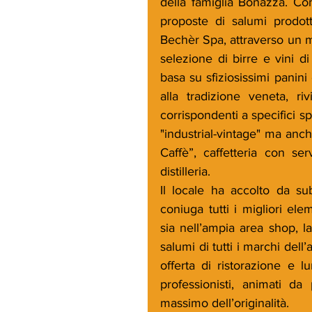
della famiglia Bonazza. Con
proposte di salumi prodot
Bechèr Spa, attraverso un m
selezione di birre e vini d
basa su sfiziosissimi panini 
alla tradizione veneta, ri
corrispondenti a specifici sp
"industrial-vintage" ma anch
Caffè”, caffetteria con ser
distilleria.
Il locale ha accolto da s
coniuga tutti i migliori ele
sia nell’ampia area shop, l
salumi di tutti i marchi dell’
offerta di ristorazione e 
professionisti, animati d
massimo dell’originalità.