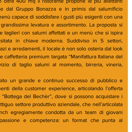
 oltre 400 mq il ristorante propone le più allettanti 
te dal Gruppo Bonazza e in primis dal salumificio 
enù capace di soddisfare i gusti più esigenti con una 
i grandissima levatura e assortimento. La proposta si 
e taglieri con salumi affettati e un menù che si ispira 
visitata in chiave moderna. Suddiviso in 5 settori, 
azi e arredamenti, il locale è non solo osteria dal look 
e caffetteria premium targata “Manifattura Italiana del 
vizio di taglio salumi al momento, birreria, vineria, 
ubito un grande e continuo successo di pubblico e 
menti della customer experience, articolando l’offerta 
a “Bottega del Bechèr”, dove si possono acquistare i 
attiguo settore produttivo aziendale, che nell’articolata 
lunch egregiamente condotta da un team di giovani 
a passione e competenza: un format che punta al 