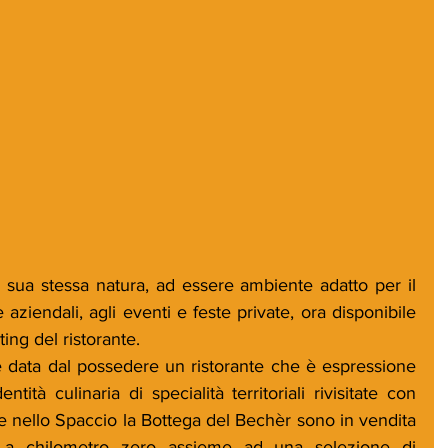
 la sua stessa natura, ad essere ambiente adatto per il 
ziendali, agli eventi e feste private, ora disponibile 
ing del ristorante.
 data dal possedere un ristorante che è espressione 
ntità culinaria di specialità territoriali rivisitate con 
re nello Spaccio la Bottega del Bechèr sono in vendita 
a a chilometro zero assieme ad una selezione di 