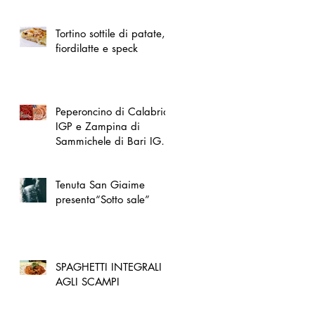
spazio dedicato
all'artigianato toscano
Tortino sottile di patate,
fiordilatte e speck
Peperoncino di Calabria
IGP e Zampina di
Sammichele di Bari IGP
ufficialmente registrate in
UE
Tenuta San Giaime
presenta“Sotto sale”
SPAGHETTI INTEGRALI
AGLI SCAMPI