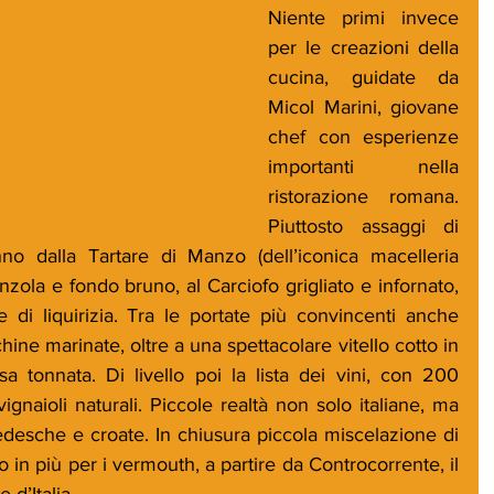
Niente primi invece 
per le creazioni della 
cucina, guidate da 
Micol Marini, giovane 
chef con esperienze 
importanti nella 
ristorazione romana. 
Piuttosto assaggi di 
nno dalla Tartare di Manzo (dell’iconica macelleria 
zola e fondo bruno, al Carciofo grigliato e infornato, 
di liquirizia. Tra le portate più convincenti anche 
ine marinate, oltre a una spettacolare vitello cotto in 
 tonnata. Di livello poi la lista dei vini, con 200 
ignaioli naturali. Piccole realtà non solo italiane, ma 
edesche e croate. In chiusura piccola miscelazione di 
 in più per i vermouth, a partire da Controcorrente, il 
 d’Italia.