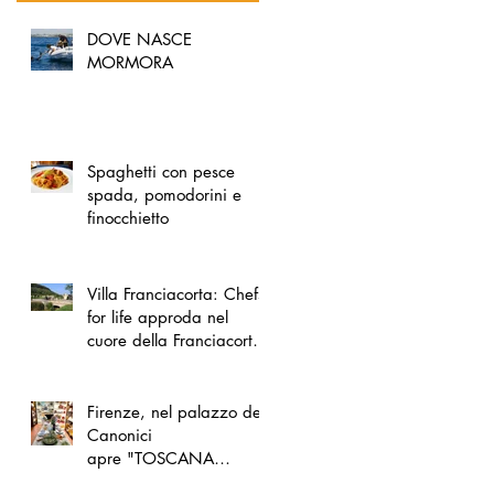
DOVE NASCE
MORMORA
Spaghetti con pesce
spada, pomodorini e
finocchietto
Villa Franciacorta: Chefs
for life approda nel
cuore della Franciacorta,
tra alta cucina, grandi
vini e solidarietà
Firenze, nel palazzo dei
Canonici
apre "TOSCANA
LOVERS", un nuovo