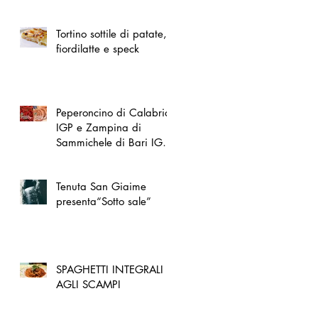
spazio dedicato
all'artigianato toscano
Tortino sottile di patate,
fiordilatte e speck
Peperoncino di Calabria
IGP e Zampina di
Sammichele di Bari IGP
ufficialmente registrate in
UE
Tenuta San Giaime
presenta“Sotto sale”
SPAGHETTI INTEGRALI
AGLI SCAMPI