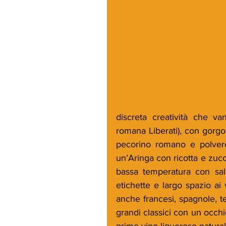
discreta creatività che va
romana Liberati), con gorgon
pecorino romano e polvere 
un’Aringa con ricotta e zucch
bassa temperatura con salsa
etichette e largo spazio ai v
anche francesi, spagnole, t
grandi classici con un occhio
primo vino liquoroso naturale