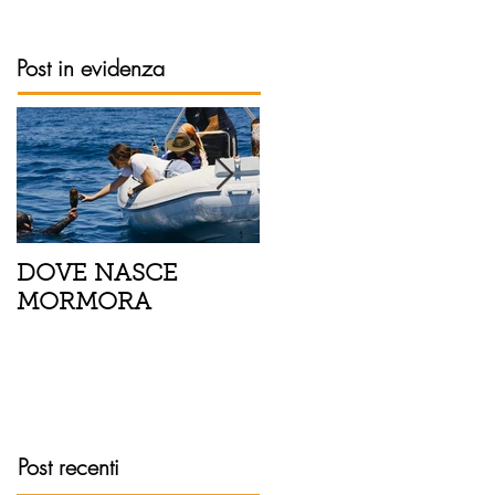
Post in evidenza
DOVE NASCE
Spaghetti con pesce
MORMORA
spada, pomodorini 
finocchietto
Post recenti