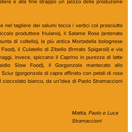
stere e alla fine strappo un pezzo della produzione 
nel tagliere dei salumi tocca i vertici col prosciutto 
ccolo produttore friulano), il Salame Rosa (antenato 
punta di coltello), la più antica Mortadella bolognese 
ood), il Culatello di Zibello (firmato Spigaroli) e via 
aggi, invece, spiccano il Caprino in purezza di latte 
sidio Slow Food), il Gorgonzola mantecato allo 
ciur (gorgonzola di capra affinato con petali di rosa 
 al cioccolato bianco, da un’idea di Paolo Stramaccioni 
Mattia, Paolo e Luca 
Stramaccioni