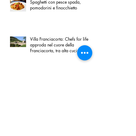
Spaghetti con pesce spada,
pomodorini e finocchietto
Villa Franciacorta: Chefs for life
approda nel cuore della
Franciacorta, tra alta cucina,
grandi vini e solidarietà
Firenze, nel palazzo dei Canonici
apre "TOSCANA LOVERS", un
nuovo spazio dedicato
all'artigianato toscano
Tortino sottile di patate, fiordilatte e
speck