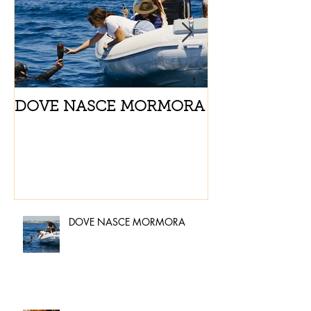
DOVE NASCE MORMORA
Spaghetti con
pomodorini e 
DOVE NASCE MORMORA