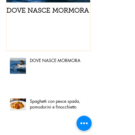
DOVE NASCE MORMORA
Spaghetti con
pomodorini e 
DOVE NASCE MORMORA
Spaghetti con pesce spada,
pomodorini e finocchietto