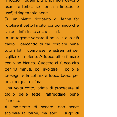
il rotolo ( quelli più bravi non devono 
usare le forbici se non alla fine...io le 
uso!) stringendolo bene.
Su un piatto ricoperto di farina far 
rotolare il petto farcito, controllando che 
sia ben infarinato anche ai lati.
In un tegame versare il pollo in olio già 
caldo,  cercando di far rosolare bene 
tutti i lati ( comprese le estremità) per 
sigillare il ripieno. A fuoco alto sfumare 
con vino bianco. Cuocere al fuoco alto 
per 10 minuti, poi rivoltare il pollo e 
proseguire la cottura a fuoco basso per 
un altro quarto d'ora.
Una volta cotto, prima di procedere al 
taglio delle fette, raffreddare bene 
l'arrosto.
Al momento di servire, non serve 
scaldare la carne, ma solo il sugo di 