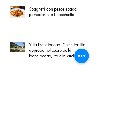
Spaghetti con pesce spada,
pomodorini e finocchietto
Villa Franciacorta: Chefs for life
approda nel cuore della
Franciacorta, tra alta cucina,
grandi vini e solidarietà
Firenze, nel palazzo dei Canonici
apre "TOSCANA LOVERS", un
nuovo spazio dedicato
all'artigianato toscano
Tortino sottile di patate, fiordilatte e
speck