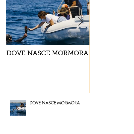
DOVE NASCE MORMORA
Spaghetti con
pomodorini e 
DOVE NASCE MORMORA