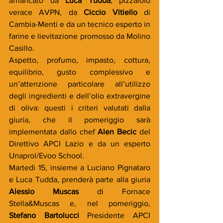
affiancato da 
Luca Tudda
, pizzaiolo 
verace AVPN, da 
Ciccio Vitiello
 di 
Cambia-Menti e da un tecnico esperto in 
farine e lievitazione promosso da Molino 
Casillo. 
Aspetto, profumo, impasto, cottura, 
equilibrio, gusto complessivo e 
un’attenzione particolare all’utilizzo 
degli ingredienti e dell’olio extravergine 
di oliva: questi i criteri valutati dalla 
giuria, che il pomeriggio sarà 
implementata dallo chef 
Alen Becic
 del 
Direttivo APCI Lazio e da un esperto 
Unaprol/Evoo School.
Martedì 15, insieme a Luciano Pignataro 
e Luca Tudda, prenderà parte alla giuria 
Alessio Muscas
 di Fornace 
Stella&Muscas e, nel pomeriggio, 
Stefano Bartolucci
 Presidente APCI 