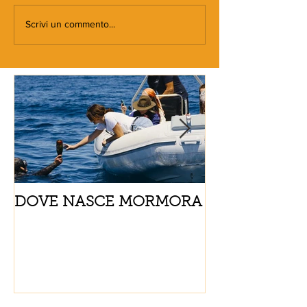
Scrivi un commento...
DOVE NASCE MORMORA
Spaghetti con
pomodorini e 