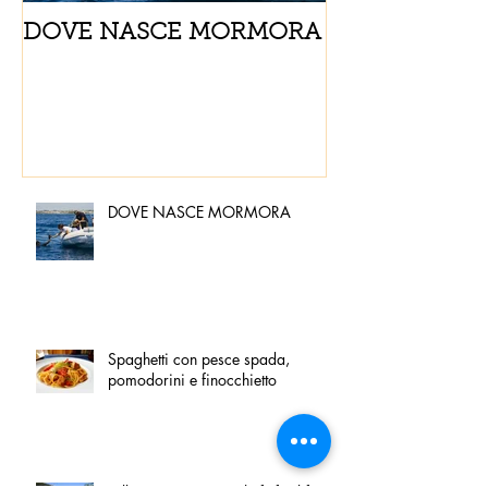
DOVE NASCE MORMORA
Spaghetti con
pomodorini e 
DOVE NASCE MORMORA
Spaghetti con pesce spada,
pomodorini e finocchietto