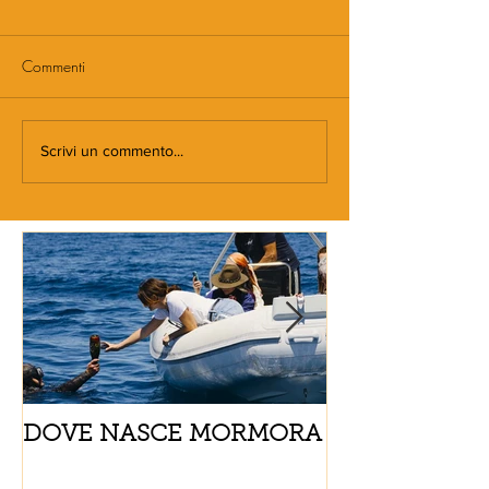
Commenti
Scrivi un commento...
DOVE NASCE MORMORA
Spaghetti con
pomodorini e 