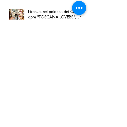
Firenze, nel palazzo dei Canonici
apre "TOSCANA LOVERS", un
nuovo spazio dedicato
all'artigianato toscano
Tortino sottile di patate, fiordilatte e
speck
Peperoncino di Calabria IGP e
Zampina di Sammichele di Bari
IGP ufficialmente registrate in UE
Tenuta San Giaime presenta“Sotto
sale”