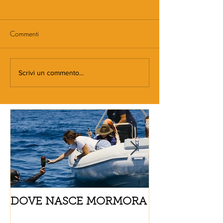
Commenti
Scrivi un commento...
DOVE NASCE MORMORA
Spaghetti con
pomodorini e 