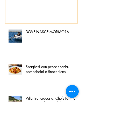
DOVE NASCE MORMORA
Spaghetti con pesce spada,
pomodorini e finocchietto
Villa Franciacorta: Chefs for life
approda nel cuore della
Franciacorta, tra alta cucina,
grandi vini e solidarietà