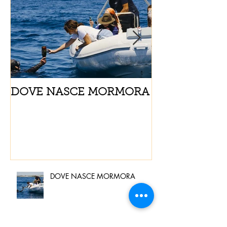
DOVE NASCE MORMORA
Spaghetti con
pomodorini e 
DOVE NASCE MORMORA