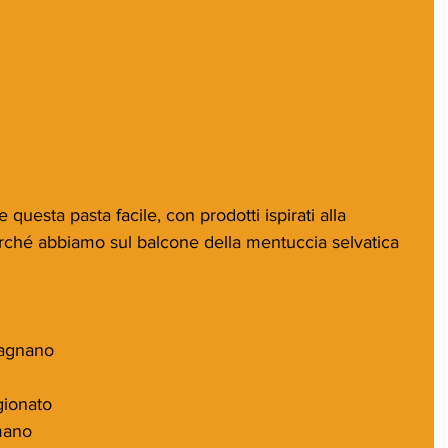
uesta pasta facile, con prodotti ispirati alla 
erché abbiamo sul balcone della mentuccia selvatica 
ragnano
gionato
mano