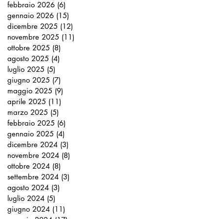
febbraio 2026
(6)
6 post
gennaio 2026
(15)
15 post
dicembre 2025
(12)
12 post
novembre 2025
(11)
11 post
ottobre 2025
(8)
8 post
agosto 2025
(4)
4 post
luglio 2025
(5)
5 post
giugno 2025
(7)
7 post
maggio 2025
(9)
9 post
aprile 2025
(11)
11 post
marzo 2025
(5)
5 post
febbraio 2025
(6)
6 post
gennaio 2025
(4)
4 post
dicembre 2024
(3)
3 post
novembre 2024
(8)
8 post
ottobre 2024
(8)
8 post
settembre 2024
(3)
3 post
agosto 2024
(3)
3 post
luglio 2024
(5)
5 post
giugno 2024
(11)
11 post