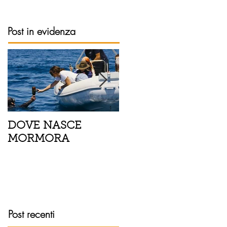
Post in evidenza
DOVE NASCE
Spaghetti con pesce
MORMORA
spada, pomodorini 
finocchietto
Post recenti