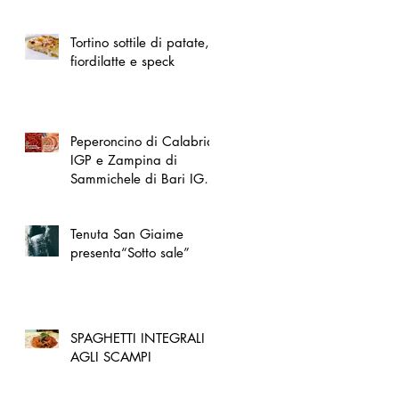
spazio dedicato
all'artigianato toscano
Tortino sottile di patate,
fiordilatte e speck
Peperoncino di Calabria
IGP e Zampina di
Sammichele di Bari IGP
ufficialmente registrate in
UE
Tenuta San Giaime
presenta“Sotto sale”
SPAGHETTI INTEGRALI
AGLI SCAMPI