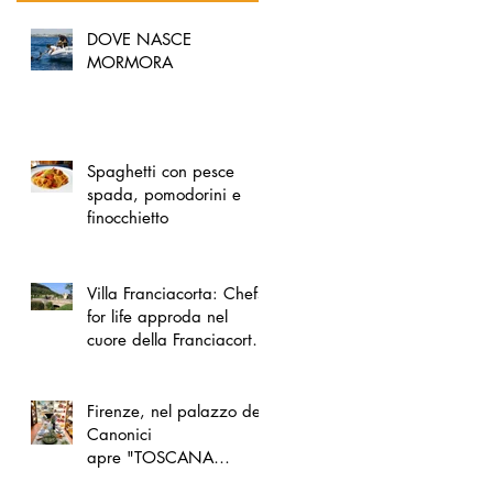
DOVE NASCE
MORMORA
Spaghetti con pesce
spada, pomodorini e
finocchietto
Villa Franciacorta: Chefs
for life approda nel
cuore della Franciacorta,
tra alta cucina, grandi
vini e solidarietà
Firenze, nel palazzo dei
Canonici
apre "TOSCANA
LOVERS", un nuovo