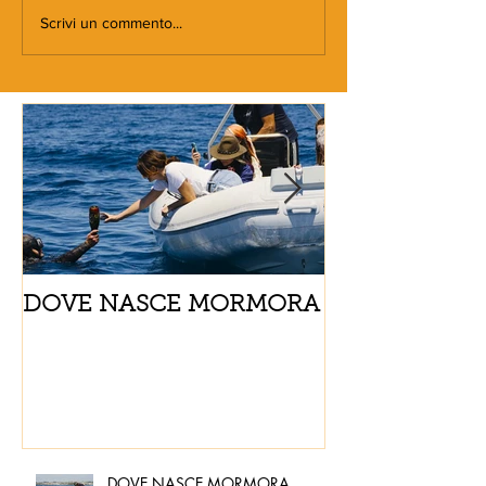
Scrivi un commento...
DOVE NASCE MORMORA
Spaghetti con
pomodorini e 
DOVE NASCE MORMORA