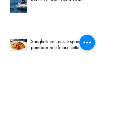
Spaghetti con pesce spada,
pomodorini e finocchietto
Villa Franciacorta: Chefs for life
approda nel cuore della
Franciacorta, tra alta cucina,
grandi vini e solidarietà
Firenze, nel palazzo dei Canonici
apre "TOSCANA LOVERS", un
nuovo spazio dedicato
all'artigianato toscano