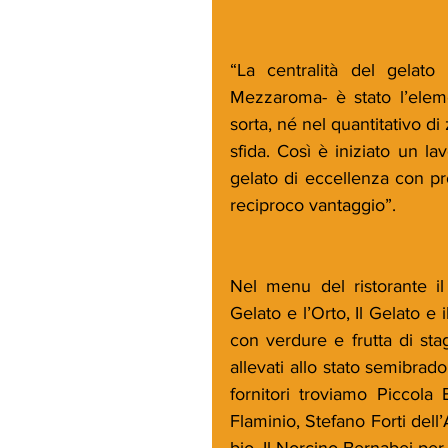
“La centralità del gelat
Mezzaroma- è stato l’eleme
sorta, né nel quantitativo di 
sfida. Così è iniziato un l
gelato di eccellenza con pro
reciproco vantaggio”.
Nel menu del ristorante il
Gelato e l’Orto, Il Gelato e 
con verdure e frutta di sta
allevati allo stato semibrado,
fornitori troviamo Piccola
Flaminio, Stefano Forti dell
bio, Il Norcino Bernabei per i