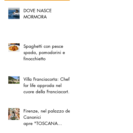
DOVE NASCE
MORMORA
Spaghetti con pesce
spada, pomodorini e
finocchietto
Villa Franciacorta: Chefs
for life approda nel
cuore della Franciacorta,
tra alta cucina, grandi
vini e solidarietà
Firenze, nel palazzo dei
Canonici
apre "TOSCANA
LOVERS", un nuovo