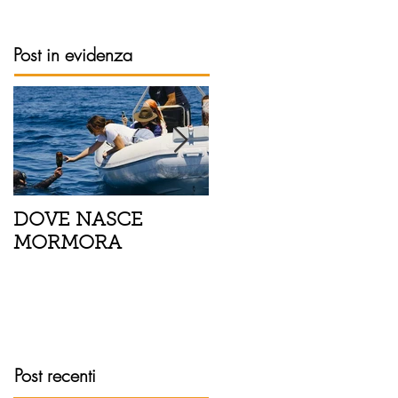
Post in evidenza
DOVE NASCE
Spaghetti con pesce
MORMORA
spada, pomodorini 
finocchietto
Post recenti