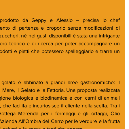
o prodotto da Geppy e Alessio – precisa lo chef 
nto di partenza e proporlo senza modificazioni di 
zuccheri, né nei gusti disponibili è stata una intrigante 
avoro teorico e di ricerca per poter accompagnare un 
dotti e piatti che potessero spalleggiarlo e trarre un 
 gelato è abbinato a grandi aree gastronomiche: Il 
il Mare, Il Gelato e la Fattoria. Una proposta realizzata 
gione biologica e biodinamica e con carni di animali 
 che facilita e incuriosisce il cliente nella scelta. Tra i 
 Bottega Merenda per i formaggi e gli ortaggi, Olio 
’Azienda All’Ombra del Cerro per le verdure e la frutta 
 salumi e la carne e tanti altri ancora.