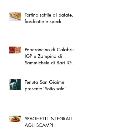
spazio dedicato
all'artigianato toscano
Tortino sottile di patate,
fiordilatte e speck
Peperoncino di Calabria
IGP e Zampina di
Sammichele di Bari IGP
ufficialmente registrate in
UE
Tenuta San Giaime
presenta“Sotto sale”
SPAGHETTI INTEGRALI
AGLI SCAMPI