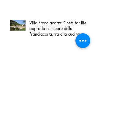
Villa Franciacorta: Chefs for life
approda nel cuore della
Franciacorta, tra alta cucina,
grandi vini e solidarietà
Firenze, nel palazzo dei Canonici
apre "TOSCANA LOVERS", un
nuovo spazio dedicato
all'artigianato toscano
Tortino sottile di patate, fiordilatte e
speck