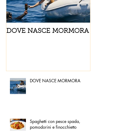
DOVE NASCE MORMORA
Spaghetti con
pomodorini e 
DOVE NASCE MORMORA
Spaghetti con pesce spada,
pomodorini e finocchietto