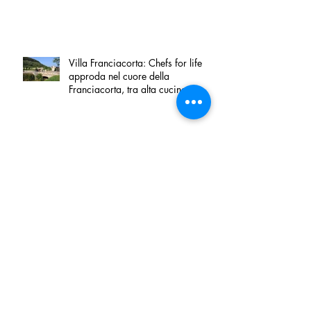
Villa Franciacorta: Chefs for life
approda nel cuore della
Franciacorta, tra alta cucina,
grandi vini e solidarietà
Firenze, nel palazzo dei Canonici
apre "TOSCANA LOVERS", un
nuovo spazio dedicato
all'artigianato toscano
Tortino sottile di patate, fiordilatte e
speck