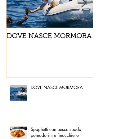
DOVE NASCE MORMORA
Spaghetti con
pomodorini e 
DOVE NASCE MORMORA
Spaghetti con pesce spada,
pomodorini e finocchietto