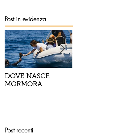
Post in evidenza
DOVE NASCE
Spaghetti con pesce
MORMORA
spada, pomodorini 
finocchietto
Post recenti