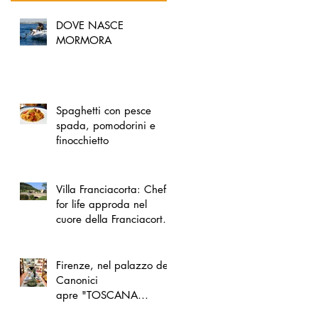
DOVE NASCE
MORMORA
Spaghetti con pesce
spada, pomodorini e
finocchietto
Villa Franciacorta: Chefs
for life approda nel
cuore della Franciacorta,
tra alta cucina, grandi
vini e solidarietà
Firenze, nel palazzo dei
Canonici
apre "TOSCANA
LOVERS", un nuovo