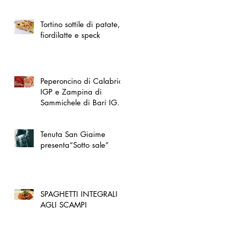
spazio dedicato
all'artigianato toscano
Tortino sottile di patate,
fiordilatte e speck
Peperoncino di Calabria
IGP e Zampina di
Sammichele di Bari IGP
ufficialmente registrate in
UE
Tenuta San Giaime
presenta“Sotto sale”
SPAGHETTI INTEGRALI
AGLI SCAMPI