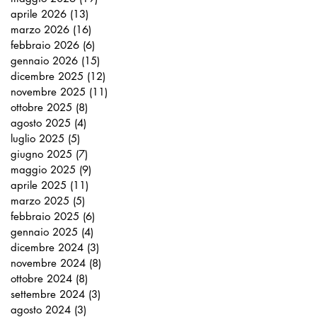
aprile 2026
(13)
13 post
marzo 2026
(16)
16 post
febbraio 2026
(6)
6 post
gennaio 2026
(15)
15 post
dicembre 2025
(12)
12 post
novembre 2025
(11)
11 post
ottobre 2025
(8)
8 post
agosto 2025
(4)
4 post
luglio 2025
(5)
5 post
giugno 2025
(7)
7 post
maggio 2025
(9)
9 post
aprile 2025
(11)
11 post
marzo 2025
(5)
5 post
febbraio 2025
(6)
6 post
gennaio 2025
(4)
4 post
dicembre 2024
(3)
3 post
novembre 2024
(8)
8 post
ottobre 2024
(8)
8 post
settembre 2024
(3)
3 post
agosto 2024
(3)
3 post