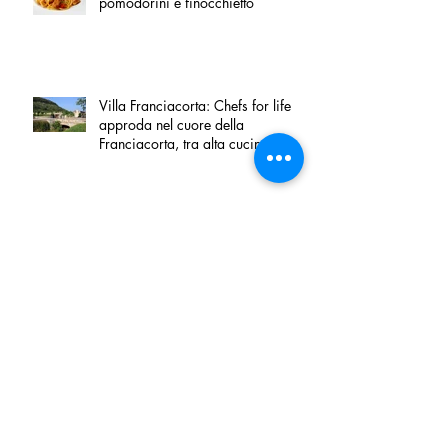
pomodorini e finocchietto
Villa Franciacorta: Chefs for life
approda nel cuore della
Franciacorta, tra alta cucina,
grandi vini e solidarietà
Firenze, nel palazzo dei Canonici
apre "TOSCANA LOVERS", un
nuovo spazio dedicato
all'artigianato toscano
Tortino sottile di patate, fiordilatte e
speck