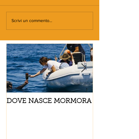
Scrivi un commento...
DOVE NASCE MORMORA
Spaghetti con
pomodorini e 