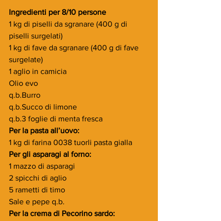
Ingredienti per 8/10 persone
1 kg di piselli da sgranare (400 g di 
piselli surgelati)
1 kg di fave da sgranare (400 g di fave 
surgelate)
1 aglio in camicia
Olio evo 
q.b.Burro 
q.b.Succo di limone 
q.b.3 foglie di menta fresca
Per la pasta all’uovo:
1 kg di farina 0038 tuorli pasta gialla 
Per gli asparagi al forno:
1 mazzo di asparagi
2 spicchi di aglio
5 rametti di timo
Sale e pepe q.b.
Per la crema di Pecorino sardo: