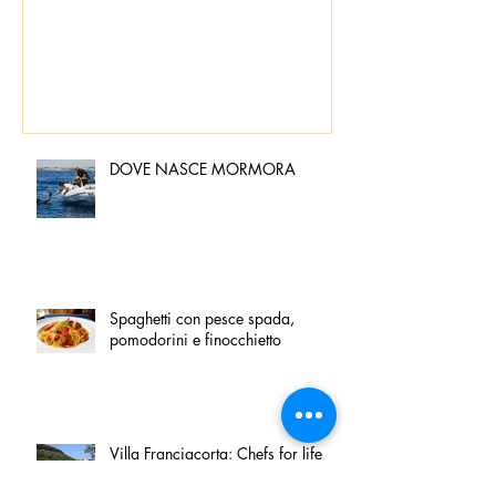
pomodorini e 
DOVE NASCE MORMORA
Spaghetti con pesce spada,
pomodorini e finocchietto
Villa Franciacorta: Chefs for life
approda nel cuore della
Franciacorta, tra alta cucina,