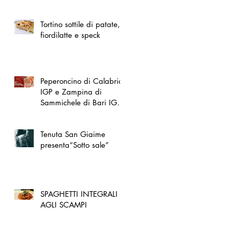
spazio dedicato
all'artigianato toscano
Tortino sottile di patate,
fiordilatte e speck
Peperoncino di Calabria
IGP e Zampina di
Sammichele di Bari IGP
ufficialmente registrate in
UE
Tenuta San Giaime
presenta“Sotto sale”
SPAGHETTI INTEGRALI
AGLI SCAMPI