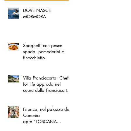
DOVE NASCE
MORMORA
Spaghetti con pesce
spada, pomodorini e
finocchietto
Villa Franciacorta: Chefs
for life approda nel
cuore della Franciacorta,
tra alta cucina, grandi
vini e solidarietà
Firenze, nel palazzo dei
Canonici
apre "TOSCANA
LOVERS", un nuovo