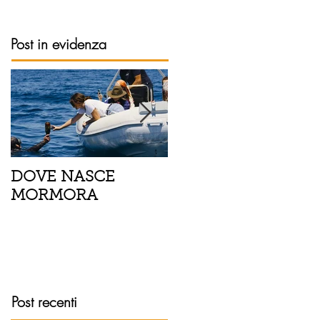
Post in evidenza
DOVE NASCE
Spaghetti con pesce
MORMORA
spada, pomodorini 
finocchietto
Post recenti