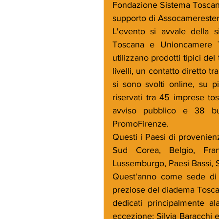
Fondazione Sistema Toscana 
supporto di Assocamerestero
L'evento si avvale della s
Toscana e Unioncamere T
utilizzano prodotti tipici del 
livelli, un contatto diretto 
si sono svolti online, su pi
riservati tra 45 imprese t
avviso pubblico e 38 buy
PromoFirenze. 
Questi i Paesi di provenien
Sud Corea, Belgio, Franc
Lussemburgo, Paesi Bassi, S
Quest'anno come sede di B
preziose del diadema Toscan
dedicati principalmente a
eccezione: Silvia Baracchi e 