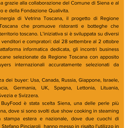
grazie alla collaborazione del Comune di Siena e al 
 e della Fondazione Qualivita. 
inergia di Vetrina Toscana, il progetto di Regione 
oscana che promuove ristoranti e botteghe che 
territorio toscano. L'iniziativa si è sviluppata su diversi 
tra venditori e compratori: dal 28 settembre al 2 ottobre 
attaforma informatica dedicata, gli incontri business 
oscane selezionate da Regione Toscana con apposito 
ers internazionali accuratamente selezionati da 
za dei buyer: Usa, Canada, Russia, Giappone, Israele, 
ia, Germania, UK, Spagna, Lettonia, Lituania, 
vezia e Svizzera. 
uyFood è stata scelta Siena, una delle perle più 
a, dove si sono svolti due show cooking in steaming 
la stampa estera e nazionale, dove due cuochi di 
Stefano Pinciaroli  hanno messo in risalto l'utilizzo in 