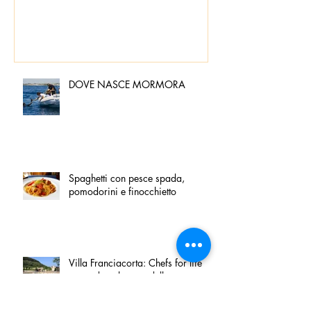
DOVE NASCE MORMORA
Spaghetti con pesce spada,
pomodorini e finocchietto
Villa Franciacorta: Chefs for life
approda nel cuore della
Franciacorta, tra alta cucina,
grandi vini e solidarietà