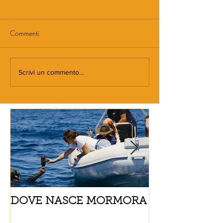
Commenti
Scrivi un commento...
DOVE NASCE MORMORA
Spaghetti con
pomodorini e 