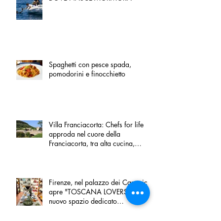
Spaghetti con pesce spada,
pomodorini e finocchietto
Villa Franciacorta: Chefs for life
approda nel cuore della
Franciacorta, tra alta cucina,
grandi vini e solidarietà
Firenze, nel palazzo dei Canonici
apre "TOSCANA LOVERS", un
nuovo spazio dedicato
all'artigianato toscano