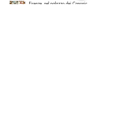
Firenze, nel palazzo dei Canonici
apre "TOSCANA LOVERS", un
nuovo spazio dedicato
all'artigianato toscano
Tortino sottile di patate, fiordilatte e
speck
Peperoncino di Calabria IGP e
Zampina di Sammichele di Bari
IGP ufficialmente registrate in UE
Tenuta San Giaime presenta“Sotto
sale”