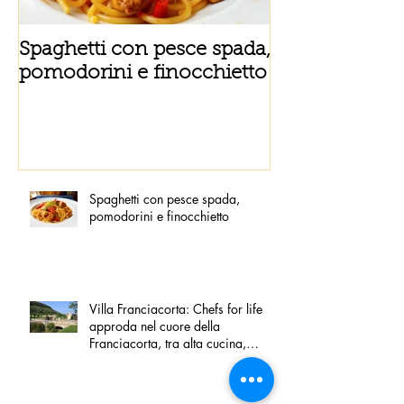
Spaghetti con pesce spada,
Tortino sottile
pomodorini e finocchietto
fiordilatte e s
Spaghetti con pesce spada,
pomodorini e finocchietto
Villa Franciacorta: Chefs for life
approda nel cuore della
Franciacorta, tra alta cucina,
grandi vini e solidarietà