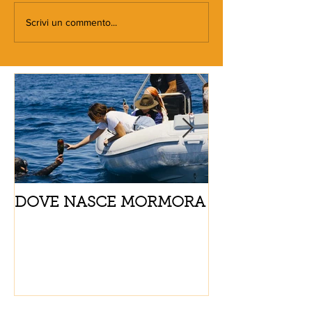
Scrivi un commento...
DOVE NASCE MORMORA
Spaghetti con
pomodorini e 