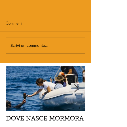
Commenti
Scrivi un commento...
DOVE NASCE MORMORA
Spaghetti con
pomodorini e 