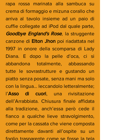
rapa rossa marinata alla sambuca su 
crema di formaggio e mizuna corallo che 
arriva al tavolo insieme ad un paio di 
cuffie collegate ad iPod dal quale parte, 
Goodbye England's Rose
, la struggente 
canzone di 
Elton Jhon
 poi riadattata nel 
1997 in onore della scomparsa di Lady 
Diana. E dopo la pelle d’oca, ci si 
abbandona totalmente, abbassando 
tutte le sovrastrutture e gustando un 
piatto senza posate, senza mani ma solo 
con la lingua… leccandolo letteralmente; 
l’
Asso di cuori
, una rivisitazione 
dell’Arrabbiata. Chiusura finale affidata 
alla tradizione, anch’essa però cede il 
fianco a qualche lieve stravolgimento, 
come per la cassata che viene composta 
direttamente davanti all’ospite su un 
foglio trasparente come se fosse la tela 