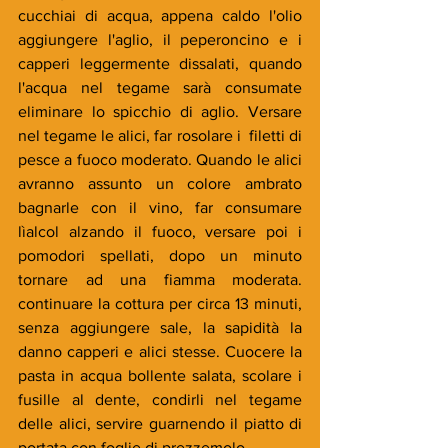
cucchiai di acqua, appena caldo l'olio 
aggiungere l'aglio, il peperoncino e i 
capperi leggermente dissalati, quando 
l'acqua nel tegame sarà consumate 
eliminare lo spicchio di aglio. Versare 
nel tegame le alici, far rosolare i  filetti di 
pesce a fuoco moderato. Quando le alici 
avranno assunto un colore ambrato 
bagnarle con il vino, far consumare 
lìalcol alzando il fuoco, versare poi i 
pomodori spellati, dopo un minuto 
tornare ad una fiamma moderata. 
continuare la cottura per circa 13 minuti, 
senza aggiungere sale, la sapidità la 
danno capperi e alici stesse. Cuocere la 
pasta in acqua bollente salata, scolare i 
fusille al dente, condirli nel tegame 
delle alici, servire guarnendo il piatto di 
portata con foglie di prezzemolo.