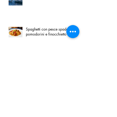
Spaghetti con pesce spada,
pomodorini e finocchietto
Villa Franciacorta: Chefs for life
approda nel cuore della
Franciacorta, tra alta cucina,
grandi vini e solidarietà
Firenze, nel palazzo dei Canonici
apre "TOSCANA LOVERS", un
nuovo spazio dedicato
all'artigianato toscano