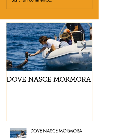
DOVE NASCE MORMORA
Spaghetti con
pomodorini e 
DOVE NASCE MORMORA